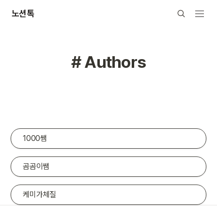
노션톡
# Authors
1000쌤
곰곰이쌤
케미가체질