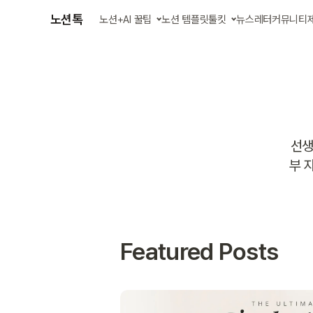
노션톡
노션+AI 꿀팁
노션 템플릿
툴킷
뉴스레터
커뮤니티
글 모아 보기
AI 에이전트 스킬
강의 영상 보기
업무 자동화 앱
선생
부 
Featured Posts