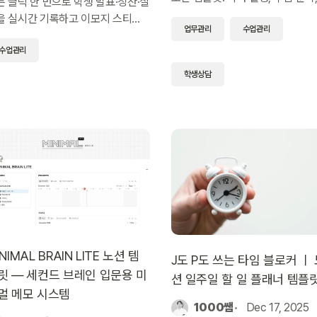
튼 클릭 한 번으로 학생 발표·칭찬·질
생 관리, 행정 업무를 한 화면에서
을 실시간 기록하고 이모지 스티커
업무관리
수업관리
리하며 학교 PC에서도 버벅임 없
 시각화하는 노션 템플릿. 참여도 데
동작합니다.
수업관리
터를 차트로 분석해 생활기록부 작
까지 연결할 수 있습니다.
학생상담
NIMAL BRAIN LITE 노션 템
J도 P도 쓰는 타임 블로커 ㅣ
릿 — 세컨드 브레인 입문용 미
션 일주일 할 일 플래너 템플
멀 메모 시스템
1000쌤
Dec 17, 2025