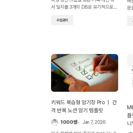
버
서 일지를 3개의 DB로 유기적으로
문
연결해 학급 독서 모임을 체계적으로
로
수업관리
운영할 수 있는 무료 노션 템플릿입니
이
다.
성
키워드 복습형 암기장 Pro ㅣ 간
MI
격 반복 노션 암기 템플릿
플
1000쌤
Jan 7, 2026
니