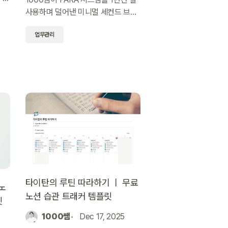
 처
사용하며 덜어낸 미니멀 세컨드 브레
이
인 템플릿. 액션 아이템 여부 2가지 분
업무관리
류만으로
PROJECT·TASK·RESOURCE를
자동 연결하고 완벽 동영상 가이드까
지 제공합니다.
타이탄의 루틴 따라하기 ㅣ 무료
 노
노션 습관 트래커 템플릿
릿
1000쌤
Dec 17, 2025