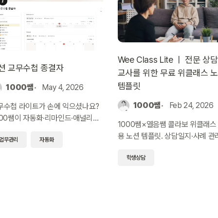
Wee Class Lite ㅣ 전문 상담
션 교무수첩 종결자
교사를 위한 무료 위클래스 
템플릿
1000쌤
May 4, 2026
1000쌤
Feb 24, 2026
무수첩 라이트가 손에 익으셨나요?
000쌤이 자동화·리마인드·애널리틱
1000쌤×열음쌤 콜라보 위클래스
·AI 생기부까지 집약한 본격 노션 교
용 노션 템플릿. 상담일지·사례 관
업무관리
자동화
수첩 종결자로 한 단계 올라가세요.
행사·예산을 하나의 시스템으로 
학생상담
한 무료 입문용 Lite 버전.