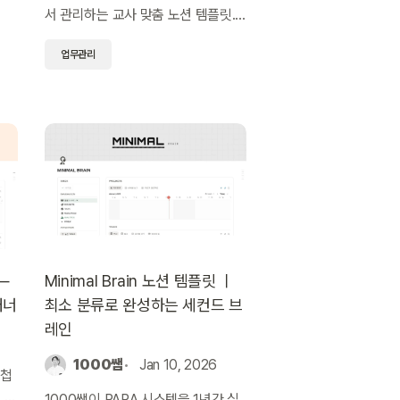
서 관리하는 교사 맞춤 노션 템플릿.
예산 항목별 현액·사용액·잔액 자동
업무관리
계산, K-에듀파인 사업카드 연동 지
원.
—
Minimal Brain 노션 템플릿 ㅣ
래너
최소 분류로 완성하는 세컨드 브
레인
1000쌤
Jan 10, 2026
수첩
 학
1000쌤이 PARA 시스템을 1년간 실