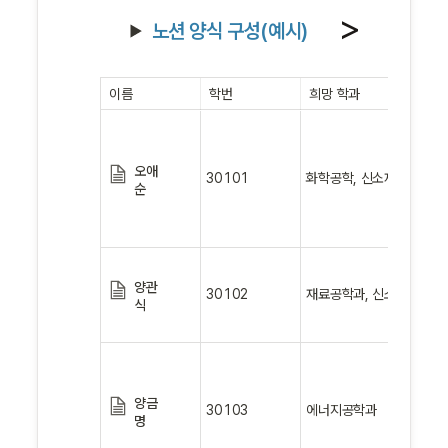
노션 양식 구성(예시)
이름
학번
희망 학과
오애
30101
화학공학, 신소재공학, 약
순
양관
30102
재료공학과, 신소재공학과
식
양금
30103
에너지공학과
명