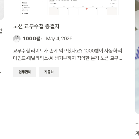
노션 교무수첩 종결자
활
1000쌤
May 4, 2026
교무수첩 라이트가 손에 익으셨나요? 1000쌤이 자동화·리
마인드·애널리틱스·AI 생기부까지 집약한 본격 노션 교무수
첩 종결자로 한 단계 올라가세요.
위
업무관리
자동화