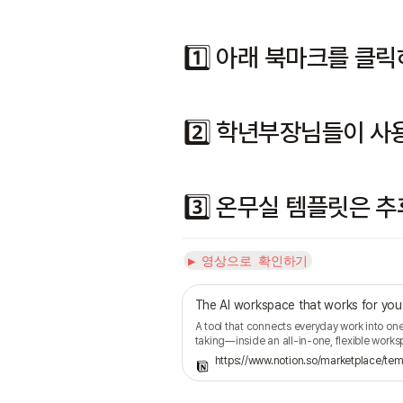
1️⃣ 아래 북마크를 클
2️⃣ 학년부장님들이 사
3️⃣ 온무실 템플릿은 
▶️ 영상으로 확인하기
The AI workspace that works for you.
A tool that connects everyday work into one
taking—inside an all-in-one, flexible works
https://www.notion.so/marketplace/t