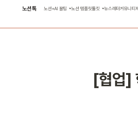
노션톡
노션+AI 꿀팁
노션 템플릿
툴킷
뉴스레터
커뮤니티
글 모아 보기
AI 에이전트 스킬
강의 영상 보기
업무 자동화 앱
[협업]