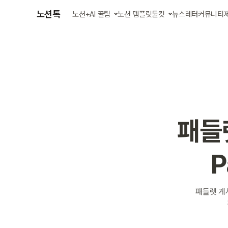
노션톡
노션+AI 꿀팁
노션 템플릿
툴킷
뉴스레터
커뮤니티
글 모아 보기
AI 에이전트 스킬
강의 영상 보기
업무 자동화 앱
패들
P
패들렛 게