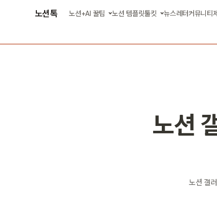
노션톡
노션+AI 꿀팁
노션 템플릿
툴킷
뉴스레터
커뮤니티
글 모아 보기
AI 에이전트 스킬
강의 영상 보기
업무 자동화 앱
노션 
노션 갤러