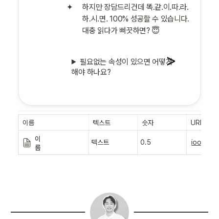
하지만 장담드리건데 똑.같.이.따.라.
하.시.면. 100% 성공할 수 있습니다. 
대충 읽다가 삐끗하면? 😇
필요없는 속성이 있으면 어떻게 
해야 하나요?
이름
텍스트
숫자
URL
이
텍스트
0.5
ioooss.no
름