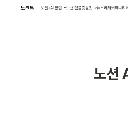
노션톡
노션+AI 꿀팁
노션 템플릿
툴킷
뉴스레터
커뮤니티
글 모아 보기
AI 에이전트 스킬
강의 영상 보기
업무 자동화 앱
노션 