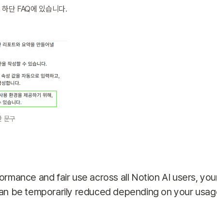
지 하단 FAQ에 있습니다.
한 문구
rmance and fair use across all Notion AI users, your
an be temporarily reduced depending on your usag