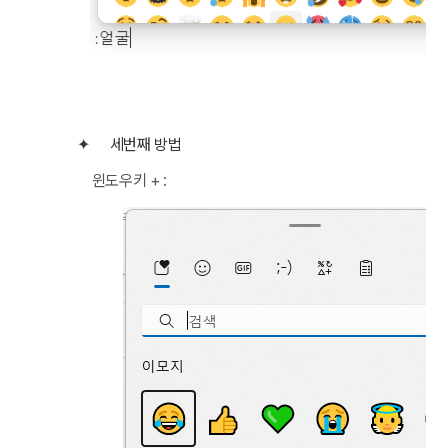
세번째 방법
윈도우키 + :