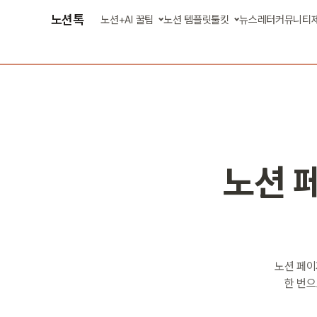
노션톡
노션+AI 꿀팁
노션 템플릿
툴킷
뉴스레터
커뮤니티
글 모아 보기
AI 에이전트 스킬
강의 영상 보기
업무 자동화 앱
노션 
노션 페이
한 번으