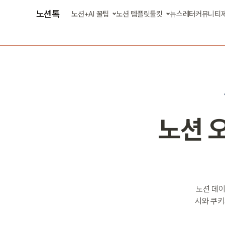
노션톡
노션+AI 꿀팁
노션 템플릿
툴킷
뉴스레터
커뮤니티
글 모아 보기
AI 에이전트 스킬
강의 영상 보기
업무 자동화 앱
노션 오
노션 데이
시와 쿠키