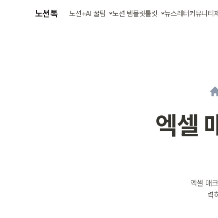
노션톡
노션+AI 꿀팁
노션 템플릿
툴킷
뉴스레터
커뮤니티
글 모아 보기
AI 에이전트 스킬
강의 영상 보기
업무 자동화 앱
엑셀 
엑셀 매크
력