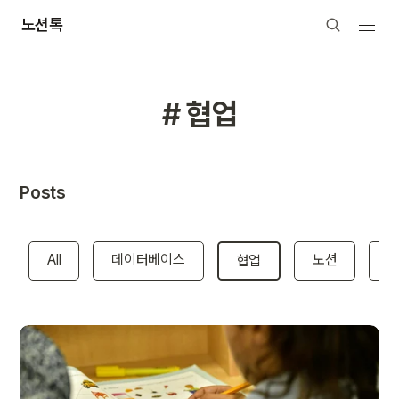
노션톡
# 협업
Posts
All
데이터베이스
노션
협업